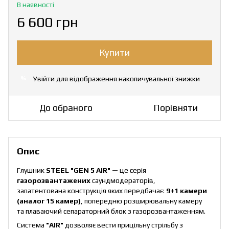
В наявності
6 600 грн
Купити
Увійти
для відображення накопичувальної знижки
%
До обраного
Порівняти
Опис
Глушник
STEEL "GEN 5 AIR"
— це серія
газорозвантажених
саундмодераторів,
запатентована конструкція яких передбачає:
9+1 камери
(аналог 15 камер)
, попередню розширювальну камеру
та плаваючий сепараторний блок з газорозвантаженням.
Система
"AIR"
дозволяє вести прицільну стрільбу з