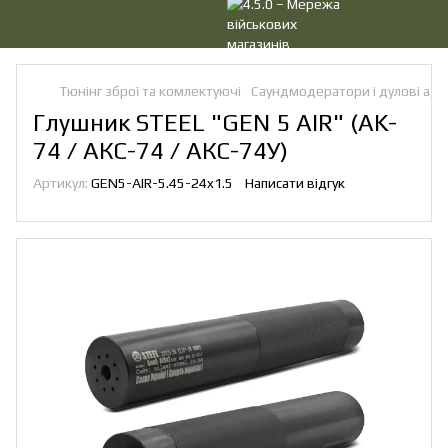
Тюнінг зброї та комлектуючі
Саундмодератори і дулові ад
Глушник STEEL "GEN 5 AIR" (AK-
74 / АКС-74 / АКС-74У)
Артикул:
GEN5-AIR-5.45-24x1.5
Написати відгук