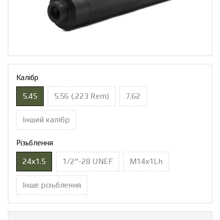
Калібр
5.45
5.56 (.223 Rem)
7.62
Інший калібр
Різьблення
24х1.5
1/2"-28 UNEF
М14х1Lh
Інше різьблення