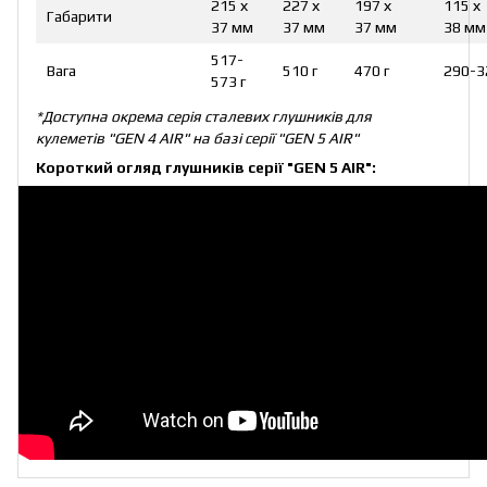
215 х
227 х
197 х
115 х
Габарити
37 мм
37 мм
37 мм
38 мм
517-
Вага
510 г
470 г
290-3
573 г
*Доступна окрема серія сталевих глушників для
кулеметів "GEN 4 AIR" на базі серії "GEN 5 AIR"
Короткий огляд глушників серії "GEN 5 AIR":