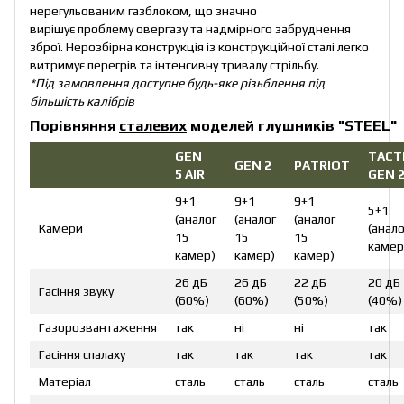
нерегульованим газблоком, що значно
вирішує проблему овергазу та надмірного забруднення
зброї. Нерозбірна конструкція із конструкційної сталі легко
витримує перегрів та інтенсивну тривалу стрільбу.
*Під замовлення доступне будь-яке різьблення під
більшість калібрів
Порівняння
сталевих
моделей глушників "
STEEL
"
GEN
TACT
GEN 2
PATRIOT
5 AIR
GEN 2
9+1
9+1
9+1
5+1
(аналог
(аналог
(аналог
Камери
(анало
15
15
15
камер
камер)
камер)
камер)
26 дБ
26 дБ
22 дБ
20 дБ
Гасіння звуку
(60%)
(60%)
(50%)
(40%)
Газорозвантаження
так
ні
ні
так
Гасіння спалаху
так
так
так
так
Матеріал
сталь
сталь
сталь
сталь