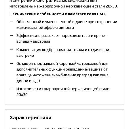
и внутренние конструктивы модификации БМ3
изготовлены из жаропрочной нержавеющей стали 20х30.
Технические особенности пламегасителя БМ3:
Облегченный и уменьшенный в длине при сохранении
максимальной эффективности
Эффективно рассекает пороховые газы и прячет
вспышку выстрела
Компенсация подбрасывания ствола и отдачи при
выстреле
Оснащен специальной коронкой-штрикалкой для
дополнительных функций (нападение/защита от
врага, уничтожение/выбивание преград как окна,
двери и т.д.)
Изготовлен из жаропрочной нержавеющей стали
20х30
Характеристики
Совместимость
AK-74, АКС-74, АКС-74У