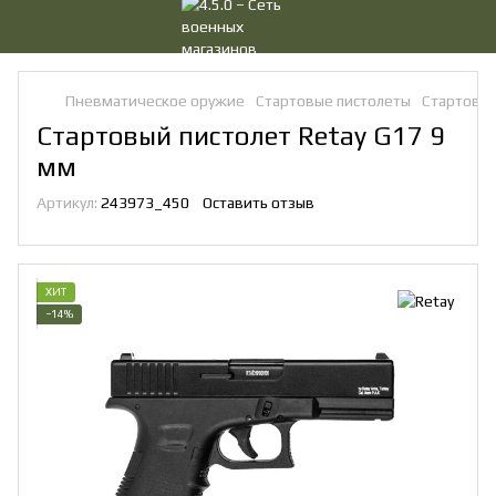
Пневматическое оружие
Стартовые пистолеты
Стартовые
Стартовый пистолет Retay G17 9
мм
Артикул:
243973_450
Оставить отзыв
ХИТ
−14%