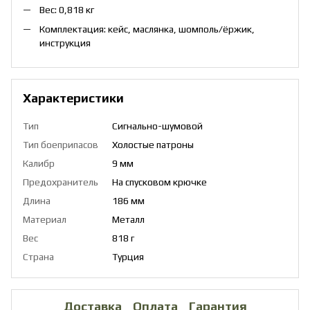
Вес: 0,818 кг
Комплектация: кейс, маслянка, шомполь/ёржик,
инструкция
Характеристики
Тип
Сигнально-шумовой
Тип боеприпасов
Холостые патроны
Калибр
9 мм
Предохранитель
На спусковом крючке
Длина
186 мм
Материал
Металл
Вес
818 г
Страна
Турция
Доставка
Оплата
Гарантия