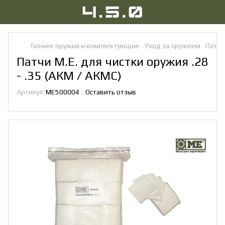
Тюнинг оружия и комплектующие
Уход за оружием
Патчи
Патчи M.E. для чистки оружия .28
- .35 (АКМ / АКМС)
Артикул:
ME500004
Оставить отзыв