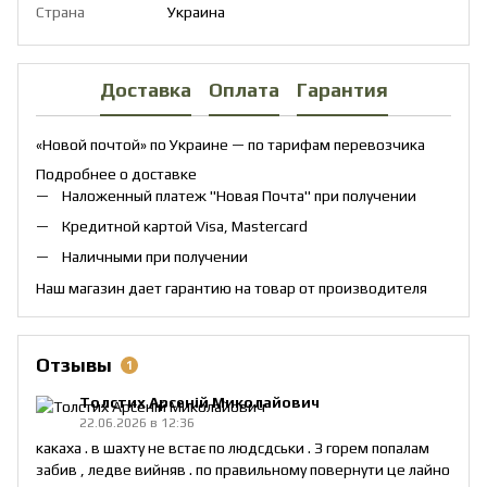
Страна
Украина
Доставка
Оплата
Гарантия
«Новой почтой» по Украине — по тарифам перевозчика
Подробнее о доставке
Наложенный платеж "Новая Почта" при получении
Кредитной картой Visa, Mastercard
Наличными при получении
Наш магазин дает гарантию на товар от производителя
Отзывы
1
Толстих Арсеній Миколайович
22.06.2026 в 12:36
какаха . в шахту не встає по людсдськи . З горем попалам
забив , ледве вийняв . по правильному повернути це лайно