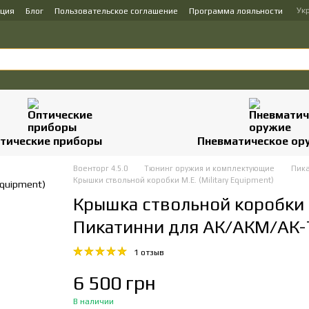
Ук
ация
Блог
Пользовательское соглашение
Программа лояльности
тические приборы
Пневматическое ор
Военторг 4.5.0
Тюнинг оружия и комплектующие
Пика
Крышки ствольной коробки M.E. (Military Equipment)
Крышка ствольной коробки 
Пикатинни для АК/АКМ/АК-
1 отзыв
6 500 грн
В наличии