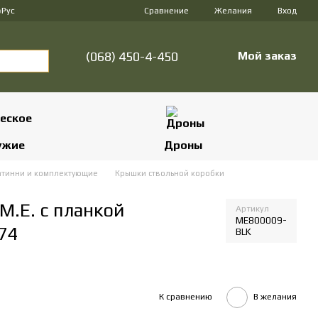
Сравнение
р
Рус
Желания
Вход
(068) 450-4-450
Мой заказ
ужие
Дроны
тинни и комплектующие
Крышки ствольной коробки
M.E. с планкой
Артикул
ME800009-
74
BLK
К сравнению
В желания