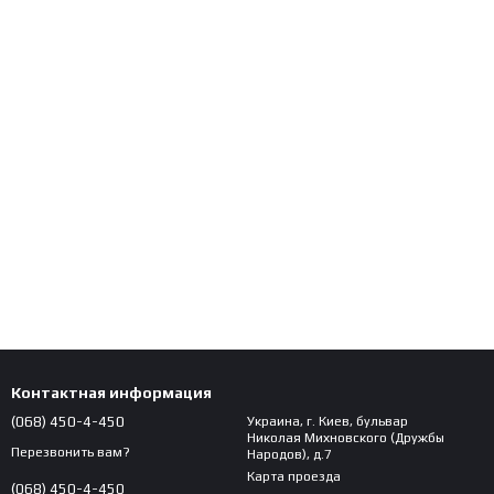
Контактная информация
(068) 450-4-450
Украина, г. Киев, бульвар
Николая Михновского (Дружбы
Перезвонить вам?
Народов), д.7
Карта проезда
(068) 450-4-450