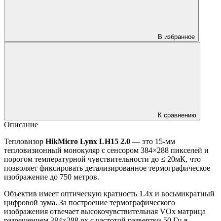
В избранное
К сравнению
Описание
Тепловизор
HikMicro Lynx LH15 2.0
— это 15-мм
тепловизионный монокуляр с сенсором 384×288 пикселей и
порогом температурной чувствительности до ≤ 20мК, что
позволяет фиксировать детализированное термографическое
изображение до 750 метров.
Объектив имеет оптическую кратность 1.4х и восьмикратный
цифровой зума. За построение термографического
изображения отвечает высокочувствительная VOx матрица
разрешением 384×288 px с частотой развертки 50 Гц в