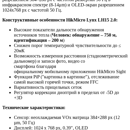
инфракрасном спектре (8-14μm) и OLED-экран разрешением
1024x768 px с частотой 50 Гц.
Конструктивные особенности HikMicro Lynx LH15 2.0:
Высокие показатели дальности обнаружения
источников тепла (
Человек: обнаружение – 750 м,
идентификация – 200 м
)
Снижен порог температурной чувствительности до ≤
20мК
Возможность измерения расстояния (стадиометрический
дальномер) и записи фото, видео со
смартфона благодаря
официальному мобильному приложении HikMicro Sight
Функция PiP ("картинка в картинке"), отслеживание
самой высокой горячей точки, режим FFC
Вариативность прицельных сеток
Регулятор коррекции диоптрий в пределах от -5D до
+3D
Технические характеристики:
Сенсор: неохлаждаемая VOx матрица 384×288 px (12
µm, 50 Гц)
Дисплей: 1024 x 768 px, 0.39", OLED