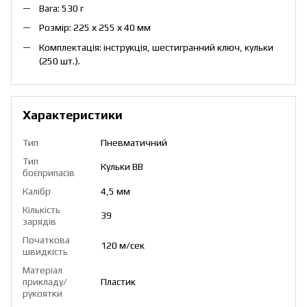
Вага: 530 г
Розмір: 225 х 255 х 40 мм
Комплектація: інструкція, шестигранний ключ, кульки
(250 шт.).
Характеристики
Тип
Пневматичний
Тип
Кульки ВВ
боєприпасів
Калібр
4,5 мм
Кількість
39
зарядів
Початкова
120 м/сек
швидкість
Матеріал
прикладу/
Пластик
рукоятки