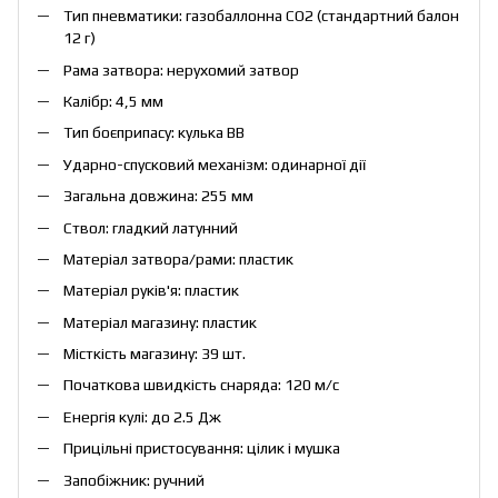
Тип пневматики: газобаллонна CO2 (стандартний балон
12 г)
Рама затвора: нерухомий затвор
Калібр: 4,5 мм
Тип боєприпасу: кулька BB
Ударно-спусковий механізм: одинарної дії
Загальна довжина: 255 мм
Ствол: гладкий латунний
Матеріал затвора/рами: пластик
Матеріал руків'я: пластик
Матеріал магазину: пластик
Місткість магазину: 39 шт.
Початкова швидкість снаряда: 120 м/с
Енергія кулі: до 2.5 Дж
Прицільні пристосування: цілик і мушка
Запобіжник: ручний