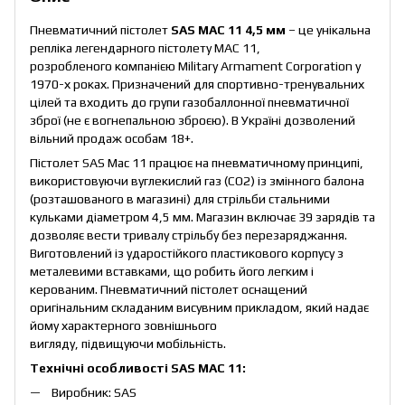
Пневматичний пістолет
SAS MAC 11
4,5 мм
– це унікальна
репліка легендарного пістолету MAC 11,
розробленого компанією Military Armament Corporation у
1970-х роках. Призначений для спортивно-тренувальних
цілей та входить до групи газобаллонної пневматичної
зброї (не є вогнепальною зброєю). В Україні дозволений
вільний продаж особам 18+.
Пістолет SAS Mac 11 працює на пневматичному принципі,
використовуючи вуглекислий газ (CO2) із змінного балона
(розташованого в магазині) для стрільби стальними
кульками діаметром 4,5 мм. Магазин включає 39 зарядів та
дозволяє вести тривалу стрільбу без перезаряджання.
Виготовлений із ударостійкого пластикового корпусу з
металевими вставками, що робить його легким і
керованим. Пневматичний пістолет оснащений
оригінальним складаним висувним прикладом, який надає
йому характерного зовнішнього
вигляду, підвищуючи мобільність.
Технічні особливості SAS MAC 11:
Виробник: SAS