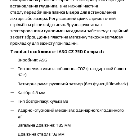
встановлення глушника, а на нижній частині
стволу передбачена планка Вівера для встановлення
ліхтаря або лазера. Регульований цілик сприяє точній
стрільбі на різних відстанях. Зручна рукоятка з
текстурованими гумовими насадками забезпечує надійний
захват зброї. Донна пластина магазину також має гумову
прокладку для захисту при падінні.
Технічні особливості
ASG CZ 75D Compact:
Виробник: ASG
Тип пневматики: газобалонна CO2 (стандартний балон
12 г)
Затворна рама: рухливий затвор (без функції Blowback)
Калібр: 4.5 мм
Тип боєприпасу: кулька BB
Ударно-спусковий механізм: одинарного/подвійного
дії
Загальна довжина: 185 мм
Довжина ствола: 92 мм