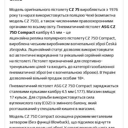
Модель оригінального пістолету
CZ 75
виробляється з 1976
року та наразі використовується поліцією Чехії (компактна
модель CZ 75D), а також численними правоохоронними
органами по всьому світу. Пневматичний пістолет
ASG CZ
75D Compact
калібру 4.5 мм – це
ліцензійна репліка популярного пістолету CZ 75D Compact,
вироблена чеським виробником вогнепальної зброї Česká
zbrojovka. Ліцензійний статус дозволяє використовувати
всі автентичні маркування та унікальний серійний номер
на пістолеті. Пістолет призначений для спортивно-
тренувальних цілей та входить до категорії газобалонної
пневматичної зброї (не є вогнепальною зброєю). В Україні
дозволений вільний продаж особам 18+.
Пневматичний пістолет ASG CZ 75D Compact заряджається
сталевими кульками калібру 4.5 мм (.177). Магазин вміщує
17 кульок. Для стрільби використовується сила
вуглекислого газу (CO2) із змінного балону, який
розташований у спеціальній кишені в магазині.
Модель CZ 75D Compact оснащена рухомим металевим
затвором (без функції Blowback), що підсилює відчуття
використання реальної зброї. У стволі присутній наріз для