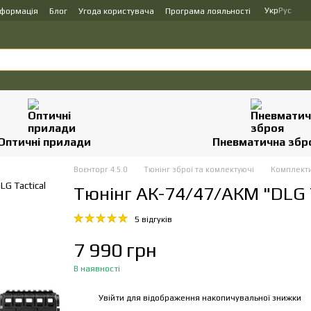
Укр
Рус
нформація
Блог
Угода користувача
Програма лояльності
Оптичні прилади
Пневматична збр
Воєнторг 4.5.0
Тюнінг зброї та комлектуючі
Комплекти
Тюнінг АК-74/47/АКМ "DLG
5 відгуків
7 990 грн
В наявності
Увійти
для відображення накопичувальної знижки
%