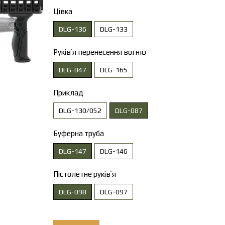
Цівка
DLG-136
DLG-133
Руківʼя перенесення вогню
DLG-047
DLG-165
Приклад
DLG-130/052
DLG-087
Буферна труба
DLG-147
DLG-146
Пістолетне руківʼя
DLG-098
DLG-097