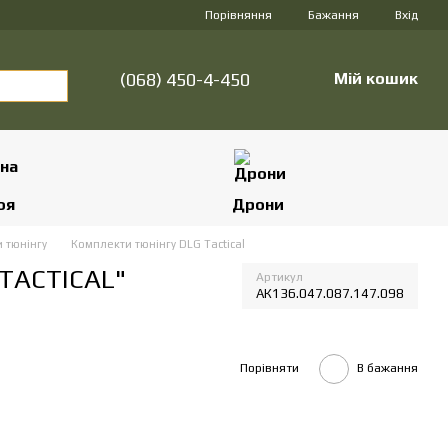
Порівняння
Бажання
Вхід
(068) 450-4-450
Мій кошик
оя
Дрони
 тюнінгу
Комплекти тюнінгу DLG Tactical
 TACTICAL"
Артикул
АК136.047.087.147.098
Порівняти
В бажання