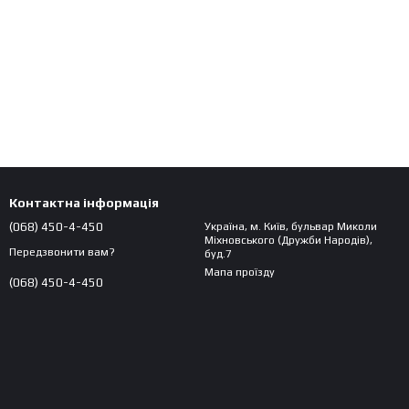
Контактна інформація
(068) 450-4-450
Україна, м. Київ, бульвар Миколи
Міхновського (Дружби Народів),
Передзвонити вам?
буд.7
Мапа проїзду
(068) 450-4-450