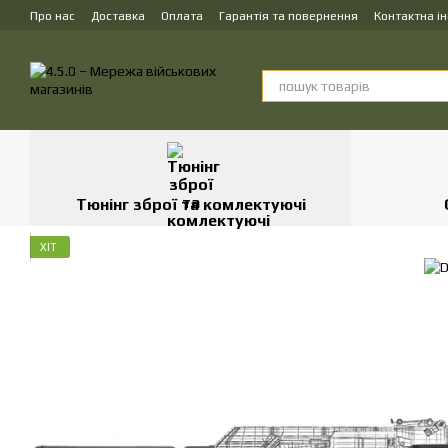
Перейти до основного контенту
Про нас
Доставка
Оплата
Гарантія та повернення
Контактна і
Тюнінг зброї та комлектуючі
ХІТ