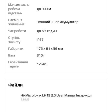
Максимальна
робоча
до 900 м
відстань
Елемент
Змінний Lі-іon акумулятор
живлення
Час роботи
до 6.5 годин
Ступінь
IP67
захисту
Габарити
173 х 61 х 56 мм
Вага
310 г
Гарантійний
12 міс.
термін
Файли
HikMicro Lynx LH19 2.0 User Manual Інструкція
1.6 МБ
PDF