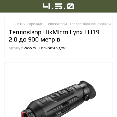
Оптичні прилади
Тепловізори
Тепловізійні монокуляри
Те
Тепловізор HikMicro Lynx LH19
2.0 до 900 метрів
Артикул:
245575
Написати відгук