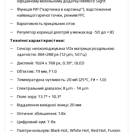
офіційному мобільному додатку HikMicro Sight
Функція PiP ("картинка в картинці"), відстеження
найвищої гарячої точки, режим FFC
Варіативність прицільних сіток
Регулятор корекції діоптрій у межах від -5D до +3D
Технічні характеристики:
Сенсор: неохолоджувана VOx матриця роздільною
здатністю 384×288 px (12 µm, 50 Гц)
Дисплей: 1024 x 768 px, 0.39", OLED
Об'єктив: 19 мм, F1.0
Температурна чутливість: 20 мК (25°C, F# = 1.0)
Спектральний діапазон: 8 μm - 14 μm
Поле зору: 13.7° × 10.3°
Віддалення вихідної зіниці: 20 мм
Оптичне збільшення: 1.8х
Цифровий зум: 1-8х
Палітри кольорів: Black Hot, White Hot, Red Hot, Fusion