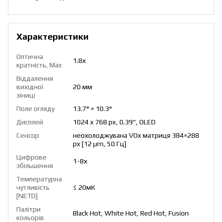
Характеристики
Оптична
1.8х
кратність, Max
Віддалення
вихідної
20 мм
зіниці
Поле огляду
13.7° × 10.3°
Дисплей
1024 x 768 px, 0.39", OLED
Сенсор
неохолоджувана VOx матриця 384×288
px [12 µm, 50 Гц]
Цифрове
1-8х
збільшення
Температурна
чутливість
≤ 20мК
[NETD]
Палітри
Black Hot, White Hot, Red Hot, Fusion
кольорів