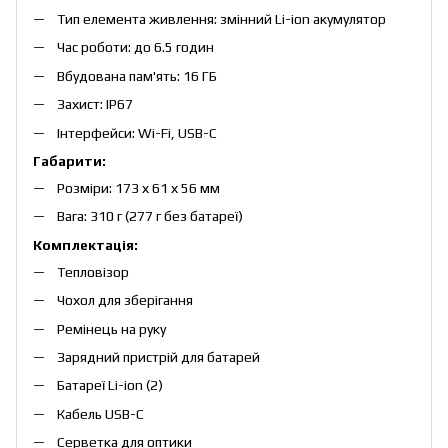
Тип елемента живлення: змінний Lі-іon акумулятор
Час роботи: до 6.5 годин
Вбудована пам'ять: 16 ГБ
Захист: IP67
Інтерфейси: Wi-Fi, USB-C
Габарити:
Розміри: 173 х 61 х 56 мм
Вага: 310 г (277 г без батареї)
Комплектація:
Тепловізор
Чохол для зберігання
Ремінець на руку
Зарядний пристрій для батарей
Батареї Li-ion (2)
Кабель USB-C
Серветка для оптики