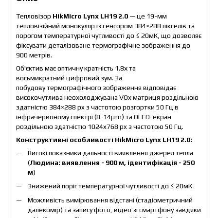
Тепловізор
HikMicro Lynx LH19 2.0
— це 19-мм
тепловізійний монокуляр із сенсором 384×288 пікселів та
порогом температурної чутливості до ≤ 20мК, що дозволяє
фіксувати деталізоване термографічне зображення до
900 метрів.
Об'єктив має оптичну кратність 1.8х та
восьмикратний цифровий зум. За
побудову термографічного зображення відповідає
високочутлива неохолоджувана VOx матриця роздільною
здатністю 384×288 px з частотою розгортки 50 Гц в
інфрачервоному спектрі (8-14μm) та OLED-екран
роздільною здатністю 1024x768 px з частотою 50 Гц.
Конструктивні особливості HikMicro Lynx LH19 2.0:
Високі показники дальності виявлення джерел тепла
(
Людина: виявлення - 900 м, ідентифікація - 250
м
)
Знижений поріг температурної чутливості до ≤ 20мК
Можливість вимірювання відстані (стадіометричний
далекомір) та запису фото, відео зі смартфону завдяки